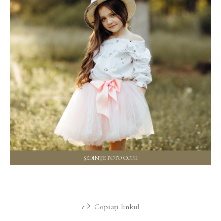
ȘEDINȚE FOTO COPII
Copiați linkul