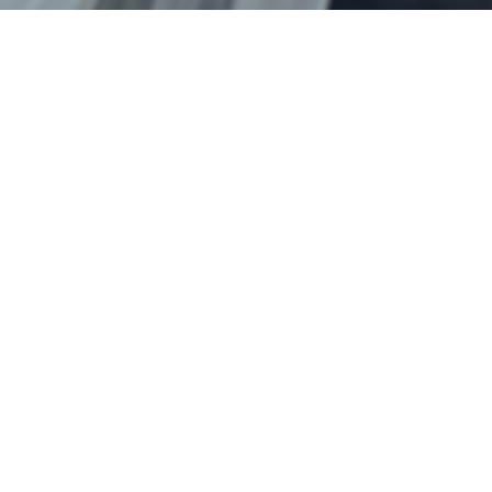
M
de e
și 
prin