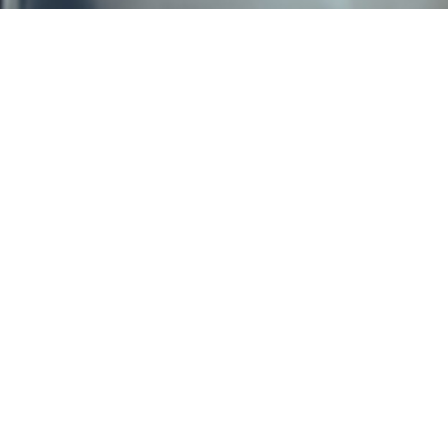
Buna!
ă numesc Nicoleta, sunt fotograf profesioni
venimente.Practic această meserie din anul
sunt foarte pasionată de munca care o fac, în
 fiecare fotografie să creez o amintire frum
APASĂ AICI!